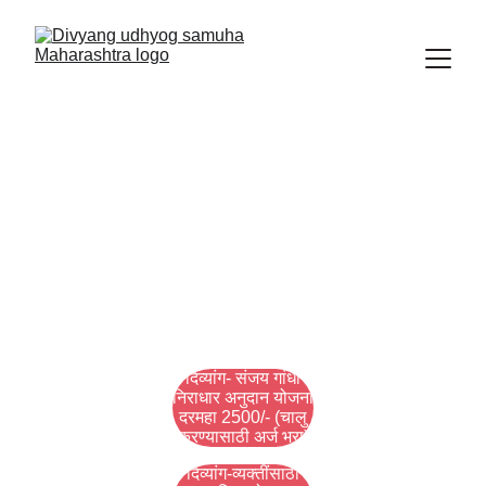
दिव्यांग व्यक्तींसाठी महत्वाच्या योजना
दिव्यांग उद्योग समुह महाराष्ट्र राज्य या सामाजिक संघटनेच्या वतीने नविन
शासन निर्णय माहिती दिव्यांगासाठी...
NEWS UPDATE DIVYANGJAN
Tanaji Ghodake
3/4/2026
1 min read
दिव्यांग- संजय गांधी
निराधार अनुदान योजना
दरमहा 2500/- (चालु
करण्यासाठी अर्ज भरा)
दिव्यांग-व्यक्तींसाठी