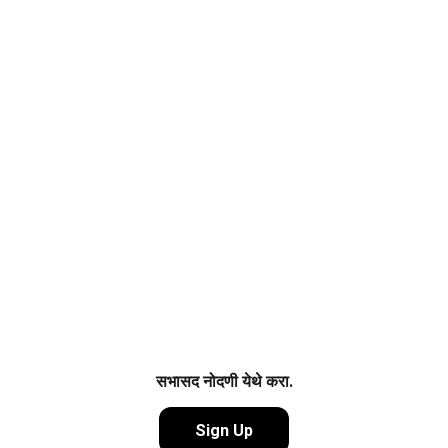
संघटना कार्यालय संपूर्ण पत्ता
दिव्यांग उद्योग समुह, महाराष्ट्र राज्य 
कार्यालय: पवार कॉम्प्लेक्स , करमाळा रोड
बावची चौक, परंडा जि. धाराशिव.
संपर्क व माहिती साठी ई-मेल आय डी.
infodivyang@divyangudhogsamuha.org.in
+91-9766628706 / 8308118788
सभासद नोदणी येथे करा.
Sign Up