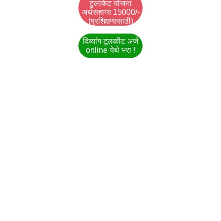
टुलकिट योजना
अर्थसहाय्य 15000/-
(प्रशिक्षणासाठी)
दिव्यांग टूलकीट अर्ज
online येथे भरा !